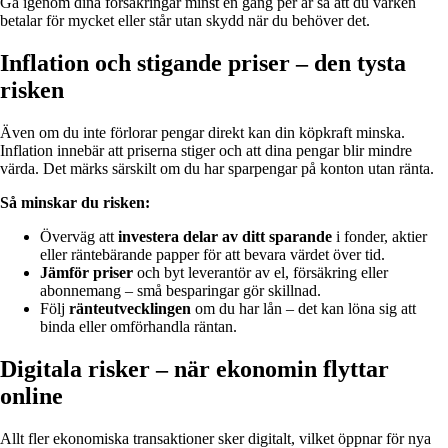
Gå igenom dina försäkringar minst en gång per år så att du varken
betalar för mycket eller står utan skydd när du behöver det.
Inflation och stigande priser – den tysta
risken
Även om du inte förlorar pengar direkt kan din köpkraft minska.
Inflation innebär att priserna stiger och att dina pengar blir mindre
värda. Det märks särskilt om du har sparpengar på konton utan ränta.
Så minskar du risken:
Överväg att
investera delar av ditt sparande
i fonder, aktier
eller räntebärande papper för att bevara värdet över tid.
Jämför priser
och byt leverantör av el, försäkring eller
abonnemang – små besparingar gör skillnad.
Följ
ränteutvecklingen
om du har lån – det kan löna sig att
binda eller omförhandla räntan.
Digitala risker – när ekonomin flyttar
online
Allt fler ekonomiska transaktioner sker digitalt, vilket öppnar för nya