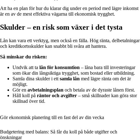
Att ha en plan för hur du klarar dig under en period med lägre inkomst
är en av de mest effektiva vägarna till ekonomisk trygghet.
Skulder – en risk som växer i det tysta
Lån kan vara ett verktyg, men också en fälla. Hög ränta, delbetalningar
och kreditkortsskulder kan snabbt bli svåra att hantera.
Så minskar du risken:
Undvik att ta
lån för konsumtion
– låna bara till investeringar
som ökar din långsiktiga trygghet, som bostad eller utbildning.
Samla dina skulder i ett
samla lån
med lägre ränta om det är
möjligt.
Gör en
avbetalningsplan
och betala av de dyraste lånen först.
Håll koll på
räntor och avgifter
– små skillnader kan göra stor
skillnad över tid.
Gör ekonomisk planering till en fast del av din vecka
Budgetering med balans: Så får du koll på både utgifter och
önskningar