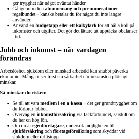
ger trygghet när något oväntat händer.
Gå igenom dina
abonnemang och prenumerationer
regelbundet – kanske betalar du för något du inte längre
använder.
Använd en
budgetapp eller ett kalkylark
för att hålla koll på
inkomster och utgifter. Det gör det lättare att upptäcka obalanser
i tid.
Jobb och inkomst – när vardagen
förändras
Arbetslöshet, sjukdom eller minskad arbetstid kan snabbt påverka
ekonomin. Många inser först sin sårbarhet när inkomsten plötsligt
minskar.
Så minskar du risken:
Se till att vara
medlem i en a-kassa
– det ger grundtrygghet om
du förlorar jobbet.
Överväg en
inkomstförsäkring
via fackförbundet, särskilt om
du har en hög lön.
Om du är
egenföretagare
, undersök möjligheten till
sjukförsäkring
och
företagsförsäkring
som skyddar vid
sjukdom eller driftstopp.