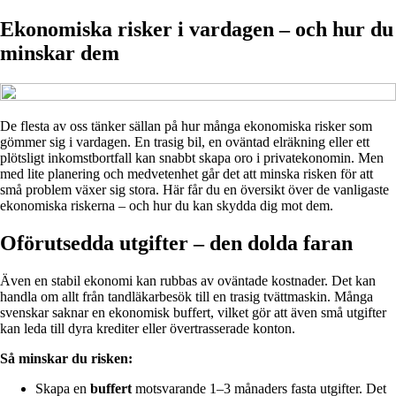
Ekonomiska risker i vardagen – och hur du
minskar dem
De flesta av oss tänker sällan på hur många ekonomiska risker som
gömmer sig i vardagen. En trasig bil, en oväntad elräkning eller ett
plötsligt inkomstbortfall kan snabbt skapa oro i privatekonomin. Men
med lite planering och medvetenhet går det att minska risken för att
små problem växer sig stora. Här får du en översikt över de vanligaste
ekonomiska riskerna – och hur du kan skydda dig mot dem.
Oförutsedda utgifter – den dolda faran
Även en stabil ekonomi kan rubbas av oväntade kostnader. Det kan
handla om allt från tandläkarbesök till en trasig tvättmaskin. Många
svenskar saknar en ekonomisk buffert, vilket gör att även små utgifter
kan leda till dyra krediter eller övertrasserade konton.
Så minskar du risken:
Skapa en
buffert
motsvarande 1–3 månaders fasta utgifter. Det