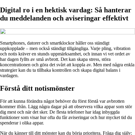
Digital ro i en hektisk vardag: Så hanterar
du meddelanden och aviseringar effektivt
Smartphones, datorer och smartklockor håller oss ständigt
uppkopplade – men också ständigt tillgängliga. Varje pling, vibration
och notis kräver en stunds uppmärksamhet, och innan vi vet ordet av
har dagen fyllts av små avbrott. Det kan skapa stress, störa
koncentrationen och göra det svårt att koppla av. Men med några enkla
strategier kan du ta tillbaka kontrollen och skapa digital balans i
vardagen.
Förstå ditt notismönster
För att kunna förändra något behöver du först förstå var avbrotten
kommer ifrån. Lägg några dagar på att observera vilka appar som stör
dig mest och när det sker. De flesta telefoner har idag inbyggda
funktioner som visar hur ofta du får aviseringar och hur mycket tid du
spenderar i olika appar.
När du känner till ditt mönster kan du börja prioritera. Fråga dig själv: