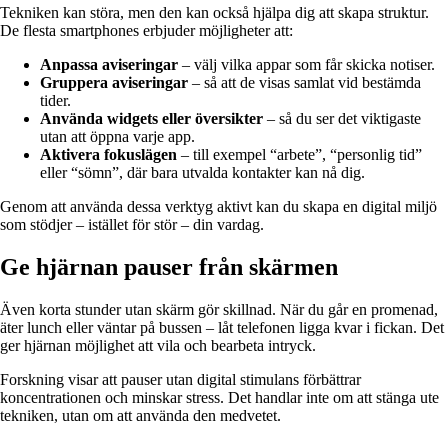
Tekniken kan störa, men den kan också hjälpa dig att skapa struktur.
De flesta smartphones erbjuder möjligheter att:
Anpassa aviseringar
– välj vilka appar som får skicka notiser.
Gruppera aviseringar
– så att de visas samlat vid bestämda
tider.
Använda widgets eller översikter
– så du ser det viktigaste
utan att öppna varje app.
Aktivera fokuslägen
– till exempel “arbete”, “personlig tid”
eller “sömn”, där bara utvalda kontakter kan nå dig.
Genom att använda dessa verktyg aktivt kan du skapa en digital miljö
som stödjer – istället för stör – din vardag.
Ge hjärnan pauser från skärmen
Även korta stunder utan skärm gör skillnad. När du går en promenad,
äter lunch eller väntar på bussen – låt telefonen ligga kvar i fickan. Det
ger hjärnan möjlighet att vila och bearbeta intryck.
Forskning visar att pauser utan digital stimulans förbättrar
koncentrationen och minskar stress. Det handlar inte om att stänga ute
tekniken, utan om att använda den medvetet.