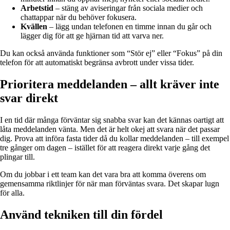
Arbetstid
– stäng av aviseringar från sociala medier och
chattappar när du behöver fokusera.
Kvällen
– lägg undan telefonen en timme innan du går och
lägger dig för att ge hjärnan tid att varva ner.
Du kan också använda funktioner som “Stör ej” eller “Fokus” på din
telefon för att automatiskt begränsa avbrott under vissa tider.
Prioritera meddelanden – allt kräver inte
svar direkt
I en tid där många förväntar sig snabba svar kan det kännas oartigt att
låta meddelanden vänta. Men det är helt okej att svara när det passar
dig. Prova att införa fasta tider då du kollar meddelanden – till exempel
tre gånger om dagen – istället för att reagera direkt varje gång det
plingar till.
Om du jobbar i ett team kan det vara bra att komma överens om
gemensamma riktlinjer för när man förväntas svara. Det skapar lugn
för alla.
Använd tekniken till din fördel