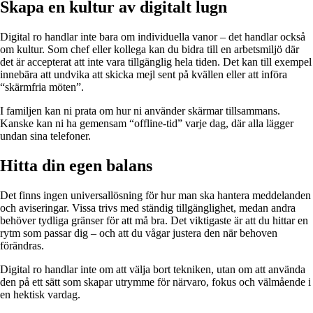
Skapa en kultur av digitalt lugn
Digital ro handlar inte bara om individuella vanor – det handlar också
om kultur. Som chef eller kollega kan du bidra till en arbetsmiljö där
det är accepterat att inte vara tillgänglig hela tiden. Det kan till exempel
innebära att undvika att skicka mejl sent på kvällen eller att införa
“skärmfria möten”.
I familjen kan ni prata om hur ni använder skärmar tillsammans.
Kanske kan ni ha gemensam “offline-tid” varje dag, där alla lägger
undan sina telefoner.
Hitta din egen balans
Det finns ingen universallösning för hur man ska hantera meddelanden
och aviseringar. Vissa trivs med ständig tillgänglighet, medan andra
behöver tydliga gränser för att må bra. Det viktigaste är att du hittar en
rytm som passar dig – och att du vågar justera den när behoven
förändras.
Digital ro handlar inte om att välja bort tekniken, utan om att använda
den på ett sätt som skapar utrymme för närvaro, fokus och välmående i
en hektisk vardag.