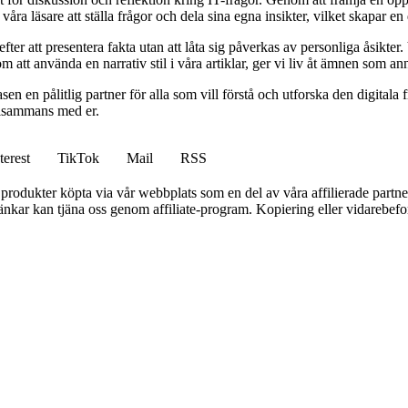
r våra läsare att ställa frågor och dela sina egna insikter, vilket skap
er att presentera fakta utan att låta sig påverkas av personliga åsikter. 
att använda en narrativ stil i våra artiklar, ger vi liv åt ämnen som an
en en pålitlig partner för alla som vill förstå och utforska den digitala 
illsammans med er.
terest
TikTok
Mail
RSS
n produkter köpta via vår webbplats som en del av våra affilierade partne
 länkar kan tjäna oss genom affiliate-program. Kopiering eller vidarebefor