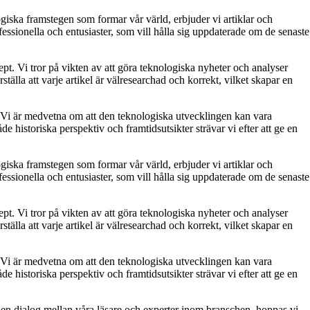
giska framstegen som formar vår värld, erbjuder vi artiklar och
essionella och entusiaster, som vill hålla sig uppdaterade om de senaste
pt. Vi tror på vikten av att göra teknologiska nyheter och analyser
ställa att varje artikel är välresearchad och korrekt, vilket skapar en
let. Vi är medvetna om att den teknologiska utvecklingen kan vara
 historiska perspektiv och framtidsutsikter strävar vi efter att ge en
giska framstegen som formar vår värld, erbjuder vi artiklar och
essionella och entusiaster, som vill hålla sig uppdaterade om de senaste
pt. Vi tror på vikten av att göra teknologiska nyheter och analyser
ställa att varje artikel är välresearchad och korrekt, vilket skapar en
let. Vi är medvetna om att den teknologiska utvecklingen kan vara
 historiska perspektiv och framtidsutsikter strävar vi efter att ge en
ppen dialog mellan våra läsare och experter inom branschen, hoppas vi