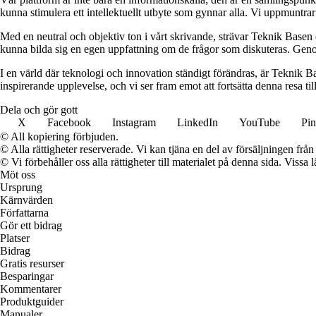
kunna stimulera ett intellektuellt utbyte som gynnar alla. Vi uppmuntra
Med en neutral och objektiv ton i vårt skrivande, strävar Teknik Basen eft
kunna bilda sig en egen uppfattning om de frågor som diskuteras. Genom 
I en värld där teknologi och innovation ständigt förändras, är Teknik Bas
inspirerande upplevelse, och vi ser fram emot att fortsätta denna resa t
Dela och gör gott
X
Facebook
Instagram
LinkedIn
YouTube
Pin
© All kopiering förbjuden.
© Alla rättigheter reserverade. Vi kan tjäna en del av försäljningen frå
© Vi förbehåller oss alla rättigheter till materialet på denna sida. Vissa
Möt oss
Ursprung
Kärnvärden
Författarna
Gör ett bidrag
Platser
Bidrag
Gratis resurser
Besparingar
Kommentarer
Produktguider
Manualer