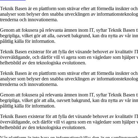
Teknik Basen är en plattform som strävar efter att förmedla insikter o
analyser som belyser den snabba utvecklingen av informationsteknologi. 
trenderna och innovationerna.
Genom att fokusera på relevanta ämnen inom IT, syftar Teknik Basen till
begripliga, vilket gör att alla, oavsett bakgrund, kan dra nytta av vår in
pålitlig källa för information.
Teknik Basen existerar för att fylla det växande behovet av kvalitativ I
överväldigande, och därför vill vi agera som en vägledare som hjälper vå
helhetsbild av den teknologiska evolutionen.
Teknik Basen är en plattform som strävar efter att förmedla insikter o
analyser som belyser den snabba utvecklingen av informationsteknologi. 
trenderna och innovationerna.
Genom att fokusera på relevanta ämnen inom IT, syftar Teknik Basen till
begripliga, vilket gör att alla, oavsett bakgrund, kan dra nytta av vår in
pålitlig källa för information.
Teknik Basen existerar för att fylla det växande behovet av kvalitativ I
överväldigande, och därför vill vi agera som en vägledare som hjälper vå
helhetsbild av den teknologiska evolutionen.
Vår plattform är inte bara en informationskälla; den är en samlingspun