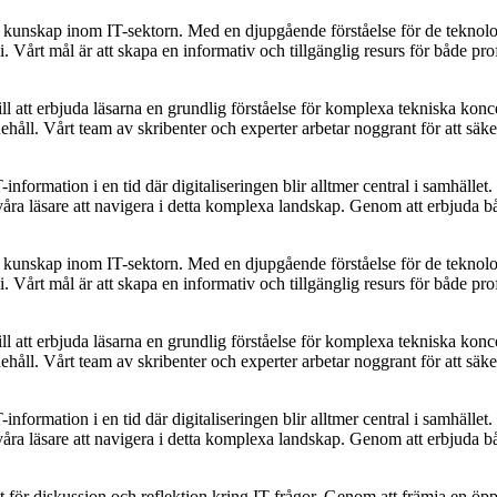
ch kunskap inom IT-sektorn. Med en djupgående förståelse för de teknolo
Vårt mål är att skapa en informativ och tillgänglig resurs för både prof
 att erbjuda läsarna en grundlig förståelse för komplexa tekniska konce
nehåll. Vårt team av skribenter och experter arbetar noggrant för att säker
T-information i en tid där digitaliseringen blir alltmer central i samhäl
ra läsare att navigera i detta komplexa landskap. Genom att erbjuda både
ch kunskap inom IT-sektorn. Med en djupgående förståelse för de teknolo
Vårt mål är att skapa en informativ och tillgänglig resurs för både prof
 att erbjuda läsarna en grundlig förståelse för komplexa tekniska konce
nehåll. Vårt team av skribenter och experter arbetar noggrant för att säker
T-information i en tid där digitaliseringen blir alltmer central i samhäl
ra läsare att navigera i detta komplexa landskap. Genom att erbjuda både
kt för diskussion och reflektion kring IT-frågor. Genom att främja en ö