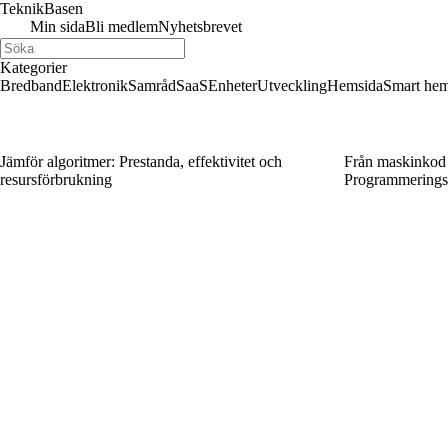
Teknik
Basen
Min sida
Bli medlem
Nyhetsbrevet
Kategorier
Bredband
Elektronik
Samråd
SaaS
Enheter
Utveckling
Hemsida
Smart he
Jämför algoritmer: Prestanda, effektivitet och
Från maskinkod t
resursförbrukning
Programmeringss