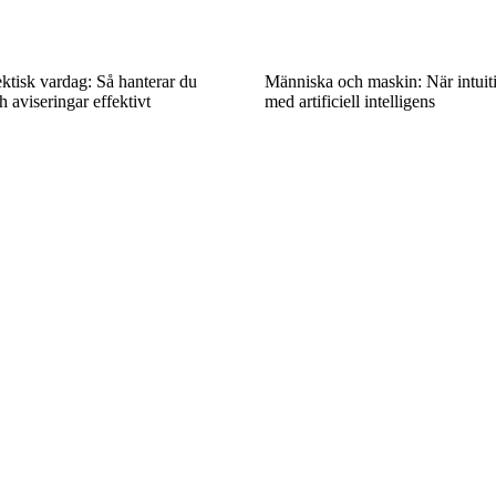
ektisk vardag: Så hanterar du
Människa och maskin: När intuit
aviseringar effektivt
med artificiell intelligens