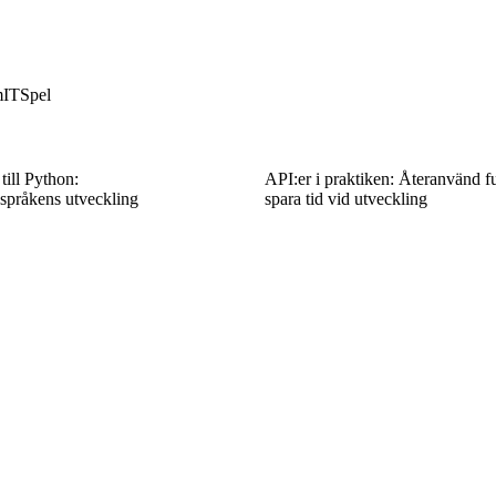
m
IT
Spel
ill Python:
API:er i praktiken: Återanvänd fu
pråkens utveckling
spara tid vid utveckling