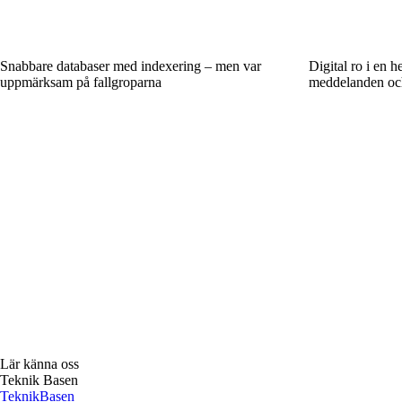
Snabbare databaser med indexering – men var
Digital ro i en h
uppmärksam på fallgroparna
meddelanden och 
Lär känna oss
Teknik Basen
Teknik
Basen