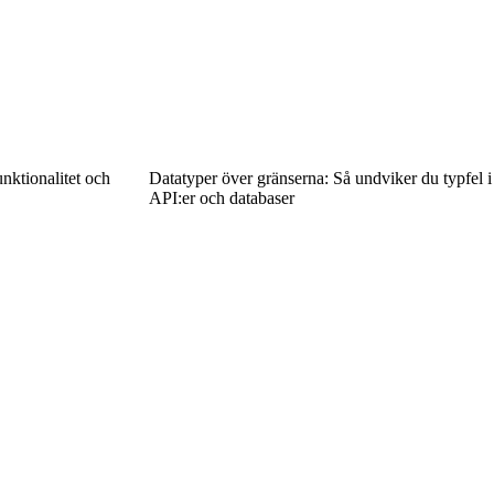
nktionalitet och
Datatyper över gränserna: Så undviker du typfel i
API:er och databaser