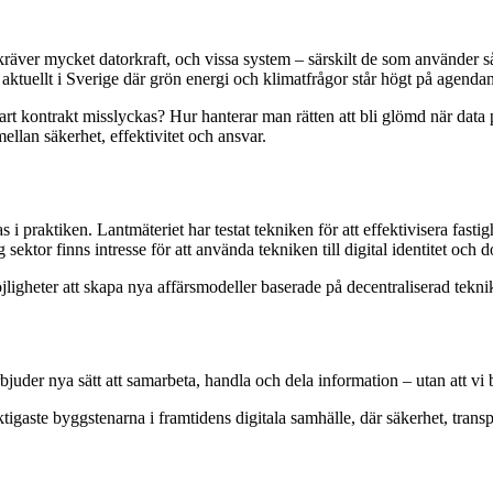
kräver mycket datorkraft, och vissa system – särskilt de som använder s
 aktuellt i Sverige där grön energi och klimatfrågor står högt på agendan
rt kontrakt misslyckas? Hur hanterar man rätten att bli glömd när data 
ellan säkerhet, effektivitet och ansvar.
 i praktiken. Lantmäteriet har testat tekniken för att effektivisera fast
ektor finns intresse för att använda tekniken till digital identitet och
jligheter att skapa nya affärsmodeller baserade på decentraliserad tekni
juder nya sätt att samarbeta, handla och dela information – utan att vi b
tigaste byggstenarna i framtidens digitala samhälle, där säkerhet, trans