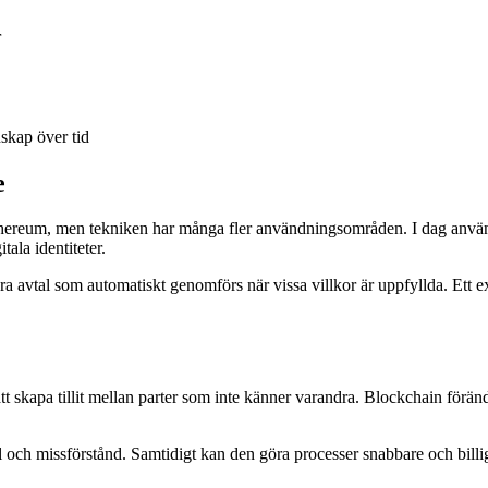
r
skap över tid
e
hereum, men tekniken har många fler användningsområden. I dag använd
tala identiteter.
avtal som automatiskt genomförs när vissa villkor är uppfyllda. Ett ex
tt skapa tillit mellan parter som inte känner varandra. Blockchain förändrar
l och missförstånd. Samtidigt kan den göra processer snabbare och billi