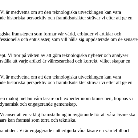
let. Vi är medvetna om att den teknologiska utvecklingen kan vara
 historiska perspektiv och framtidsutsikter strävar vi efter att ge en
giska framstegen som formar vår värld, erbjuder vi artiklar och
essionella och entusiaster, som vill hålla sig uppdaterade om de senaste
pt. Vi tror på vikten av att göra teknologiska nyheter och analyser
ställa att varje artikel är välresearchad och korrekt, vilket skapar en
let. Vi är medvetna om att den teknologiska utvecklingen kan vara
 historiska perspektiv och framtidsutsikter strävar vi efter att ge en
ppen dialog mellan våra läsare och experter inom branschen, hoppas vi
ar en dynamisk och engagerande gemenskap.
Vi anser att en saklig framställning är avgörande för att våra läsare ska
nars kan framstå som torra och tekniska.
framtiden. Vi är engagerade i att erbjuda våra läsare en värdefull och