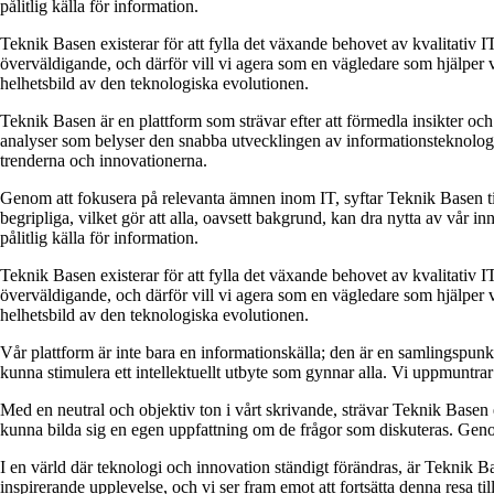
pålitlig källa för information.
Teknik Basen existerar för att fylla det växande behovet av kvalitativ I
överväldigande, och därför vill vi agera som en vägledare som hjälper vå
helhetsbild av den teknologiska evolutionen.
Teknik Basen är en plattform som strävar efter att förmedla insikter o
analyser som belyser den snabba utvecklingen av informationsteknologi. 
trenderna och innovationerna.
Genom att fokusera på relevanta ämnen inom IT, syftar Teknik Basen till
begripliga, vilket gör att alla, oavsett bakgrund, kan dra nytta av vår in
pålitlig källa för information.
Teknik Basen existerar för att fylla det växande behovet av kvalitativ I
överväldigande, och därför vill vi agera som en vägledare som hjälper vå
helhetsbild av den teknologiska evolutionen.
Vår plattform är inte bara en informationskälla; den är en samlingspun
kunna stimulera ett intellektuellt utbyte som gynnar alla. Vi uppmuntra
Med en neutral och objektiv ton i vårt skrivande, strävar Teknik Basen eft
kunna bilda sig en egen uppfattning om de frågor som diskuteras. Genom 
I en värld där teknologi och innovation ständigt förändras, är Teknik Bas
inspirerande upplevelse, och vi ser fram emot att fortsätta denna resa t