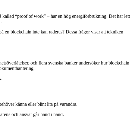
å kallad “proof of work” – har en hög energiförbrukning. Det har lett
.
på en blockchain inte kan raderas? Dessa frågor visar att tekniken
ighetsöverlåtelser, och flera svenska banker undersöker hur blockchain
 dokumenthantering.
k.
ehöver känna eller blint lita på varandra.
parens och ansvar går hand i hand.