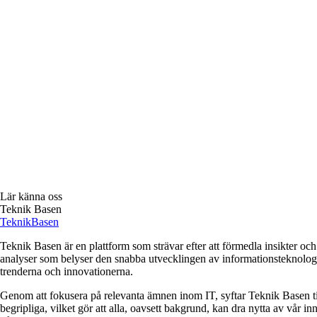
Lär känna oss
Teknik Basen
Teknik
Basen
Teknik Basen är en plattform som strävar efter att förmedla insikter o
analyser som belyser den snabba utvecklingen av informationsteknologi. 
trenderna och innovationerna.
Genom att fokusera på relevanta ämnen inom IT, syftar Teknik Basen till
begripliga, vilket gör att alla, oavsett bakgrund, kan dra nytta av vår in