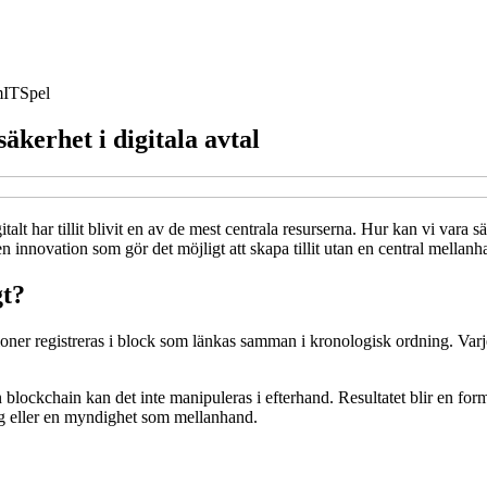
m
IT
Spel
äkerhet i digitala avtal
 har tillit blivit en av de mest centrala resurserna. Hur kan vi vara säkra
innovation som gör det möjligt att skapa tillit utan en central mellanh
gt?
oner registreras i block som länkas samman i kronologisk ordning. Varje
en blockchain kan det inte manipuleras i efterhand. Resultatet blir en form 
etag eller en myndighet som mellanhand.