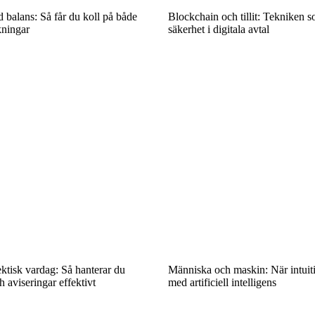
balans: Så får du koll på både
Blockchain och tillit: Tekniken 
kningar
säkerhet i digitala avtal
ektisk vardag: Så hanterar du
Människa och maskin: När intuit
aviseringar effektivt
med artificiell intelligens