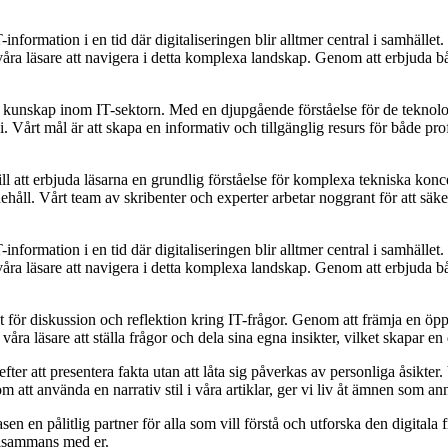
T-information i en tid där digitaliseringen blir alltmer central i samhäl
ra läsare att navigera i detta komplexa landskap. Genom att erbjuda både
ch kunskap inom IT-sektorn. Med en djupgående förståelse för de teknolo
Vårt mål är att skapa en informativ och tillgänglig resurs för både prof
 att erbjuda läsarna en grundlig förståelse för komplexa tekniska konce
nehåll. Vårt team av skribenter och experter arbetar noggrant för att säker
T-information i en tid där digitaliseringen blir alltmer central i samhäl
ra läsare att navigera i detta komplexa landskap. Genom att erbjuda både
kt för diskussion och reflektion kring IT-frågor. Genom att främja en ö
r våra läsare att ställa frågor och dela sina egna insikter, vilket skap
er att presentera fakta utan att låta sig påverkas av personliga åsikter. 
att använda en narrativ stil i våra artiklar, ger vi liv åt ämnen som an
en en pålitlig partner för alla som vill förstå och utforska den digitala 
illsammans med er.