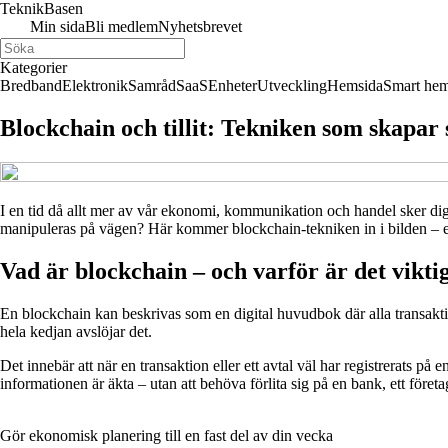
Teknik
Basen
Min sida
Bli medlem
Nyhetsbrevet
Kategorier
Bredband
Elektronik
Samråd
SaaS
Enheter
Utveckling
Hemsida
Smart he
Blockchain och tillit: Tekniken som skapar s
I en tid då allt mer av vår ekonomi, kommunikation och handel sker digitalt
manipuleras på vägen? Här kommer blockchain-tekniken in i bilden – en 
Vad är blockchain – och varför är det vikti
En blockchain kan beskrivas som en digital huvudbok där alla transakti
hela kedjan avslöjar det.
Det innebär att när en transaktion eller ett avtal väl har registrerats på 
informationen är äkta – utan att behöva förlita sig på en bank, ett för
Gör ekonomisk planering till en fast del av din vecka