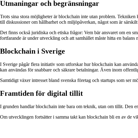
Utmaningar och begränsningar
Trots sina stora möjligheter är blockchain inte utan problem. Tekniken 
till diskussioner om hållbarhet och miljöpåverkan, något som är särskilt
Det finns också juridiska och etiska frågor: Vem bär ansvaret om en sma
fortfarande är under utveckling och att samhället måste hitta en balans m
Blockchain i Sverige
I Sverige pågår flera initiativ som utforskar hur blockchain kan användas
kan användas för snabbare och säkrare betalningar. Även inom offentlig s
Samtidigt växer intresset bland svenska företag och startups som ser mö
Framtiden för digital tillit
I grunden handlar blockchain inte bara om teknik, utan om tillit. Den erb
Om utvecklingen fortsätter i samma takt kan blockchain bli en av de vik