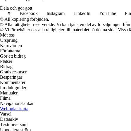
Dela och gör gott
X
Facebook
Instagram
LinkedIn
YouTube
Pin
© All kopiering förbjuden.
© Alla rättigheter reserverade. Vi kan tjäna en del av försäljningen frå
© Vi förbehåller oss alla rättigheter till materialet på denna sida. Vissa
Möt oss
Ursprung
Kärnvärden
Författarna
Gör ett bidrag
Platser
Bidrag
Gratis resurser
Besparingar
Kommentarer
Produktguider
Manualer
Filma
Navigationslänkar
Webbplatskarta
Varsel
Dataarkiv
Textuniversum
Uppdatera ström