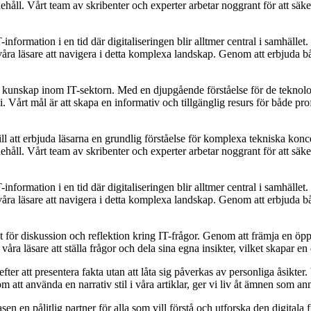
nehåll. Vårt team av skribenter och experter arbetar noggrant för att säker
T-information i en tid där digitaliseringen blir alltmer central i samhäl
ra läsare att navigera i detta komplexa landskap. Genom att erbjuda både
ch kunskap inom IT-sektorn. Med en djupgående förståelse för de teknolo
Vårt mål är att skapa en informativ och tillgänglig resurs för både prof
 att erbjuda läsarna en grundlig förståelse för komplexa tekniska konce
nehåll. Vårt team av skribenter och experter arbetar noggrant för att säker
T-information i en tid där digitaliseringen blir alltmer central i samhäl
ra läsare att navigera i detta komplexa landskap. Genom att erbjuda både
kt för diskussion och reflektion kring IT-frågor. Genom att främja en ö
r våra läsare att ställa frågor och dela sina egna insikter, vilket skap
er att presentera fakta utan att låta sig påverkas av personliga åsikter. 
att använda en narrativ stil i våra artiklar, ger vi liv åt ämnen som an
en en pålitlig partner för alla som vill förstå och utforska den digitala 