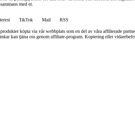
illsammans med er.
terest
TikTok
Mail
RSS
n produkter köpta via vår webbplats som en del av våra affilierade partne
 länkar kan tjäna oss genom affiliate-program. Kopiering eller vidarebefor