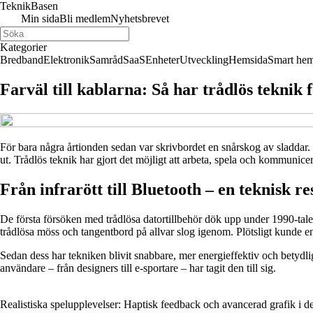
Teknik
Basen
Min sida
Bli medlem
Nyhetsbrevet
Kategorier
Bredband
Elektronik
Samråd
SaaS
Enheter
Utveckling
Hemsida
Smart he
Farväl till kablarna: Så har trådlös teknik 
För bara några årtionden sedan var skrivbordet en snårskog av sladdar. 
ut. Trådlös teknik har gjort det möjligt att arbeta, spela och kommunicer
Från infrarött till Bluetooth – en teknisk re
De första försöken med trådlösa datortillbehör dök upp under 1990-talet
trådlösa möss och tangentbord på allvar slog igenom. Plötsligt kunde 
Sedan dess har tekniken blivit snabbare, mer energieffektiv och betydligt
användare – från designers till e-sportare – har tagit den till sig.
Realistiska spelupplevelser: Haptisk feedback och avancerad grafik i d