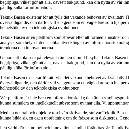
begripliga, vilket gör att alla, oavsett bakgrund, kan dra nytta av vår in
pålitlig källa för information.
Teknik Basen existerar för att fylla det växande behovet av kvalitativ I
överväldigande, och därför vill vi agera som en vägledare som hjälper vå
helhetsbild av den teknologiska evolutionen.
Teknik Basen är en plattform som strävar efter att förmedla insikter o
analyser som belyser den snabba utvecklingen av informationsteknologi. 
trenderna och innovationerna.
Genom att fokusera på relevanta ämnen inom IT, syftar Teknik Basen till
begripliga, vilket gör att alla, oavsett bakgrund, kan dra nytta av vår in
pålitlig källa för information.
Teknik Basen existerar för att fylla det växande behovet av kvalitativ I
överväldigande, och därför vill vi agera som en vägledare som hjälper vå
helhetsbild av den teknologiska evolutionen.
Vår plattform är inte bara en informationskälla; den är en samlingspun
kunna stimulera ett intellektuellt utbyte som gynnar alla. Vi uppmuntra
Med en neutral och objektiv ton i vårt skrivande, strävar Teknik Basen eft
kunna bilda sig en egen uppfattning om de frågor som diskuteras. Genom 
I en värld där teknologi och innovation ständigt förändras, är Teknik Bas