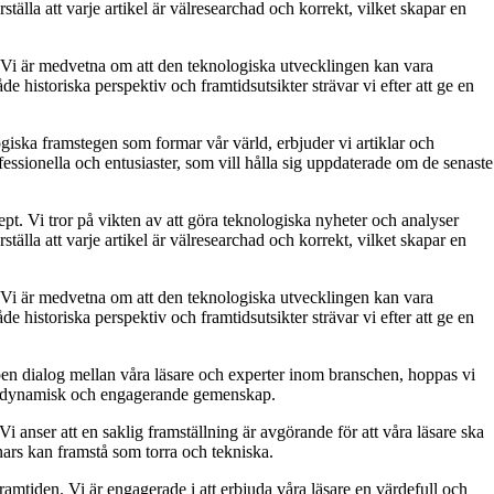
ställa att varje artikel är välresearchad och korrekt, vilket skapar en
let. Vi är medvetna om att den teknologiska utvecklingen kan vara
 historiska perspektiv och framtidsutsikter strävar vi efter att ge en
giska framstegen som formar vår värld, erbjuder vi artiklar och
essionella och entusiaster, som vill hålla sig uppdaterade om de senaste
pt. Vi tror på vikten av att göra teknologiska nyheter och analyser
ställa att varje artikel är välresearchad och korrekt, vilket skapar en
let. Vi är medvetna om att den teknologiska utvecklingen kan vara
 historiska perspektiv och framtidsutsikter strävar vi efter att ge en
ppen dialog mellan våra läsare och experter inom branschen, hoppas vi
ar en dynamisk och engagerande gemenskap.
Vi anser att en saklig framställning är avgörande för att våra läsare ska
nars kan framstå som torra och tekniska.
framtiden. Vi är engagerade i att erbjuda våra läsare en värdefull och