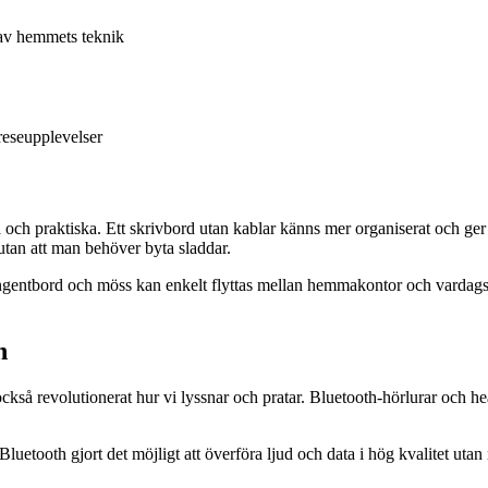
 av hemmets teknik
reseupplevelser
a och praktiska. Ett skrivbord utan kablar känns mer organiserat och ger
utan att man behöver byta sladdar.
angentbord och möss kan enkelt flyttas mellan hemmakontor och vardagsr
n
kså revolutionerat hur vi lyssnar och pratar. Bluetooth-hörlurar och hea
uetooth gjort det möjligt att överföra ljud och data i hög kvalitet utan