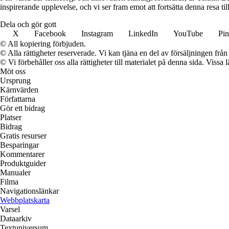
inspirerande upplevelse, och vi ser fram emot att fortsätta denna resa t
Dela och gör gott
X
Facebook
Instagram
LinkedIn
YouTube
Pin
© All kopiering förbjuden.
© Alla rättigheter reserverade. Vi kan tjäna en del av försäljningen frå
© Vi förbehåller oss alla rättigheter till materialet på denna sida. Vissa
Möt oss
Ursprung
Kärnvärden
Författarna
Gör ett bidrag
Platser
Bidrag
Gratis resurser
Besparingar
Kommentarer
Produktguider
Manualer
Filma
Navigationslänkar
Webbplatskarta
Varsel
Dataarkiv
Textuniversum