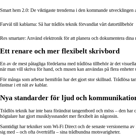
Smart hem 2.0: De viktigaste trenderna i den kommande utvecklingen
Farväl till kablarna: Så har trådlös teknik förvandlat vårt datortillbehör
Res smartare: Använd elektronik för att planera och dokumentera dina 
Ett renare och mer flexibelt skrivbord
En av de mest påtagliga fördelarna med trådlösa tillbehör är det visuell
när man vill skriva för hand, och musen kan användas på flera enheter 
För många som arbetar hemifrån har det gjort stor skillnad. Trådlösa t
fastnar i ett nät av kablar.
Nya standarder för ljud och kommunikatio
Trådlös teknik har inte bara förändrat tangentbord och möss – den har oc
högtalare har gjort musiklyssnandet mer flexibelt än någonsin.
Samtidigt har tekniker som Wi-Fi Direct och de senaste versionerna av Bl
sig med – och ofta överträffa – sina trådbundna motsvarigheter.