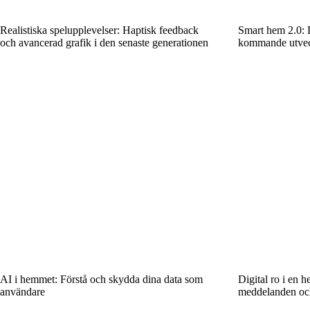
Realistiska spelupplevelser: Haptisk feedback
Smart hem 2.0: D
och avancerad grafik i den senaste generationen
kommande utvec
AI i hemmet: Förstå och skydda dina data som
Digital ro i en h
användare
meddelanden och 