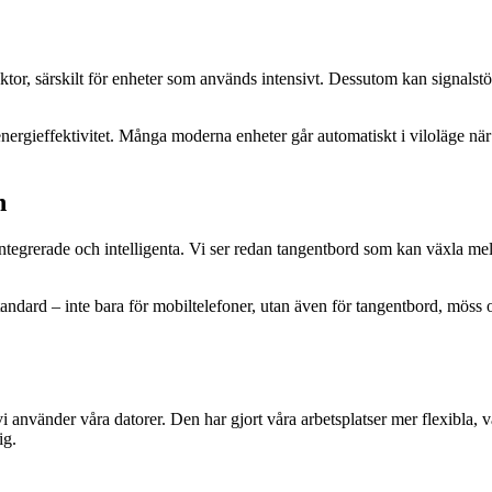
 faktor, särskilt för enheter som används intensivt. Dessutom kan signal
energieffektivitet. Många moderna enheter går automatiskt i viloläge nä
n
 integrerade och intelligenta. Vi ser redan tangentbord som kan växla 
andard – inte bara för mobiltelefoner, utan även för tangentbord, möss oc
 vi använder våra datorer. Den har gjort våra arbetsplatser mer flexibla,
ig.