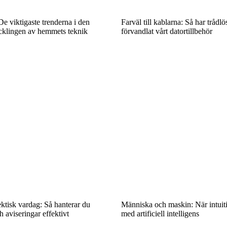
e viktigaste trenderna i den
Farväl till kablarna: Så har trådlö
klingen av hemmets teknik
förvandlat vårt datortillbehör
ektisk vardag: Så hanterar du
Människa och maskin: När intuit
aviseringar effektivt
med artificiell intelligens