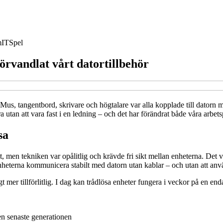
m
IT
Spel
förvandlat vårt datortillbehör
Mus, tangentbord, skrivare och högtalare var alla kopplade till datorn m
a utan att vara fast i en ledning – och det har förändrat både våra arbet
sa
, men tekniken var opålitlig och krävde fri sikt mellan enheterna. Det 
enheterna kommunicera stabilt med datorn utan kablar – och utan att an
 mer tillförlitlig. I dag kan trådlösa enheter fungera i veckor på en end
en senaste generationen